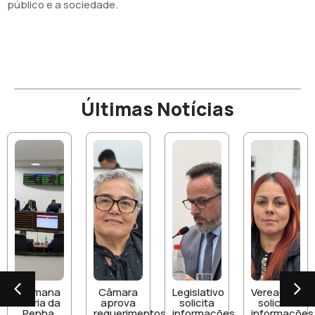
público e a sociedade.
Últimas Notícias
Semana
Câmara
Legislativo
Vereadora
Maria da
aprova
solicita
solicita
Penha,
requerimentos
informações
informações