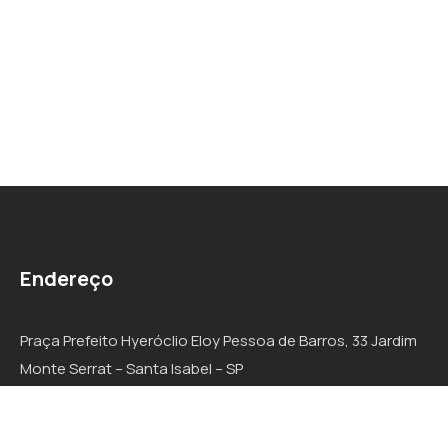
Endereço
Praça Prefeito Hyeróclio Eloy Pessoa de Barros, 33 Jardim
Monte Serrat – Santa Isabel – SP
CEP: 07500-000
Responsável