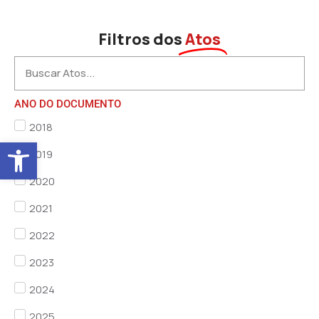
Filtros dos
Atos
ANO DO DOCUMENTO
2018
Abrir a barra de ferramentas
2019
2020
2021
2022
2023
2024
2025