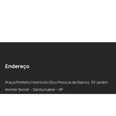
Endereço
Praça Prefeito Hyeróclio Eloy Pessoa de Barros, 33 Jardim
Monte Serrat – Santa Isabel – SP
CEP: 07500-000
Responsável