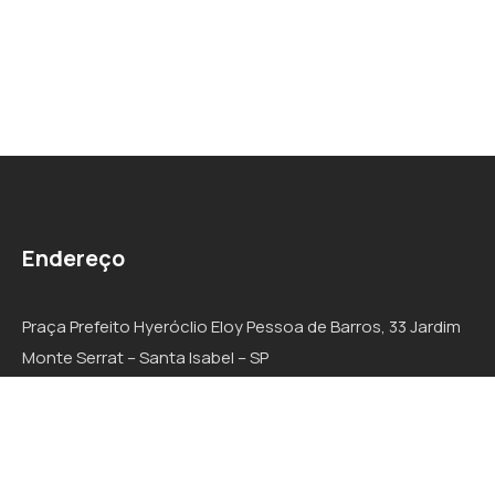
Endereço
Praça Prefeito Hyeróclio Eloy Pessoa de Barros, 33 Jardim
Monte Serrat – Santa Isabel – SP
CEP: 07500-000
Responsável