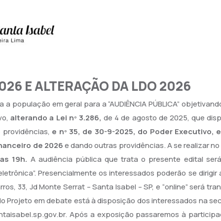
026 E ALTERAÇÃO DA LDO 2026
a população em geral para a “AUDIÊNCIA PÚBLICA” objetivand
vo,
alterando a Lei nº 3.286,
de 4 de agosto de 2025, que dis
 providências,
e nº 35, de 30-9-2025, do Poder Executivo,
inanceiro de 2026
e dando outras providências. A se realizar no
as 19h.
A audiência pública que trata o presente edital será
etrônica”. Presencialmente os interessados poderão se dirigir
arros, 33, Jd Monte Serrat – Santa Isabel – SP, e “online” será tr
o Projeto em debate está à disposição dos interessados na sec
ntaisabel.sp.gov.br. Após a exposição passaremos à participa