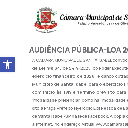
AUDIÊNCIA PÚBLICA-LOA 2
Abrir a barra de ferramentas
A CÂMARA MUNICIPAL DE SANTA ISABEL convoca 
de Lei nºs 34,
de 24-9-2025, do Poder Executi
exercício financeiro de 2026,
e dando outras
Município de Santa Isabel para o exercício f
com início às 18h e término previsto para 
“modalidade presencial” como na “modalidade el
sito a Praça Prefeito Hyeróclio Elói Pessoa de B
de Santa Isabel-SP na rede Facebook. A cópia d
a internet, no endereço virtual www.camarasa