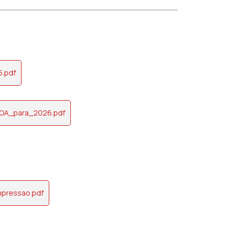
.pdf
OA_para_2026.pdf
pressao.pdf