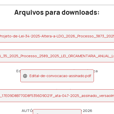
Arquivos para downloads:
Projeto de Lei nº 34/2025- ALTERA LDO 2026
Projeto-de-Lei-34-2025-Altera-a-LDO_2026_Processo_3873_2025
Projeto de Lei nº 35/2025- LOA 2026
ei_35_2025_Processo_2589_2025_LEI_ORCAMENTARIA_ANUAL_L
Edital de Convocação de Audiência Pública
Edital-de-convocacao-assinado.pdf
Ata de Audiência Pública
_17E09D8B770D8F5356D9D21F_ata-047-2025_assinado_versaoIm
AUTÓGRAFO Nº 72- ALTERA LDO 2026