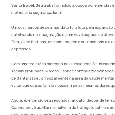
Santa Isabel. Seu trabalho incluiu a busca por emendas e
melhoria na segurança local.
Um dos marcos de seu mandato foi a luta pela expansão 
culminando na inauguração de um novo espaço de atendi
filha, Clara Barbosa, em homenagem a sua memória e à ca
depressão.
Com uma trajetória marcada pela dedicação à sua cidade
sociais profundos, Marcos Cannor, continua trabalhando 
de Santa Isabel, principalmente na área da saúde mental
evitar que outras famílias passem pelas mesmas dores qu
Agora, exercendo seu segundo mandato, depois de ter sid
Cannor prevê auxiliar na melhoria do tráfego local – um 
reitera estar a disposição da população para fomentar o