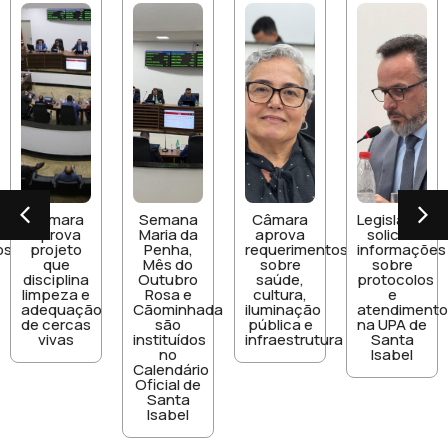
âmara
Semana
Câmara
Legislativo
Ve
prova
Maria da
aprova
solicita
s
rojeto
Penha,
requerimentos
informações
in
que
Mês do
sobre
sobre
sciplina
Outubro
saúde,
protocolos
co
mpeza e
Rosa e
cultura,
e
am
equação
Cãominhada
iluminação
atendimento
e 
 cercas
são
pública e
na UPA de
da
vivas
instituídos
infraestrutura
Santa
Vet
no
Isabel
P
Calendário
Oficial de
Santa
Isabel