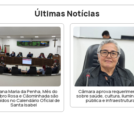
Últimas Notícias
âmara aprova requerimentos
Legislativo solicita info
re saúde, cultura, iluminação
sobre protocolos e atendi
pública e infraestrutura
UPA de Santa Isabe