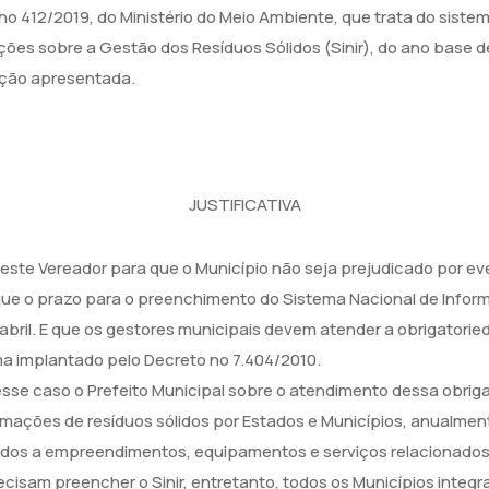
 no 412/2019, do Ministério do Meio Ambiente, que trata do sist
ões sobre a Gestão dos Resíduos Sólidos (Sinir), do ano base d
ração apresentada.
JUSTIFICATIVA
ste Vereador para que o Município não seja prejudicado por e
 que o prazo para o preenchimento do Sistema Nacional de Info
 abril. E que os gestores municipais devem atender a obrigatorie
ema implantado pelo Decreto no 7.404/2010.
nesse caso o Prefeito Municipal sobre o atendimento dessa obri
rmações de resíduos sólidos por Estados e Municípios, anualmen
ados a empreendimentos, equipamentos e serviços relacionados 
recisam preencher o Sinir, entretanto, todos os Municípios integ